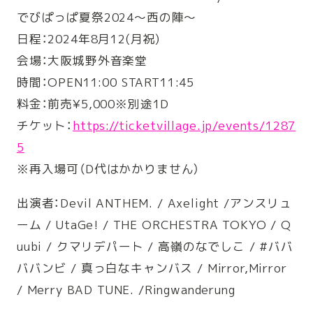
でびぱっぱ夏祭2024
〜西の陣〜
日程：2024年8月
12(月祝)
会場：大阪城野外音
楽堂
時間：OPEN11:00 START11:45
料金：前売
¥5,000※別途1D
チケット
：
https://ticket
village.jp/even
ts/1287
5
※再入場可（D
代はかかりません）
出演者：Devil ANTHEM. / Axelight /アンスリュ
ーム / UtaGe! / THE ORCHESTRA TOKYO / Q
uubi / クマリデパート / 高嶺のなでしこ / #ババ
ババンビ / 真っ白なキャンバス / Mirror,Mirror
/ Merry BAD TUNE. /Ringwanderung